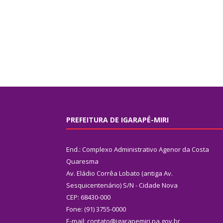
PREFEITURA DE IGARAPÉ-MIRI
End.: Complexo Administrativo Agenor da Costa
Quaresma
Av. Eládio Corrêa Lobato (antiga Av.
Sesquicentenário) S/N - Cidade Nova
CEP: 68430-000
Fone: (91) 3755-0000
E-mail: contato@igarapemiri.pa.gov.br