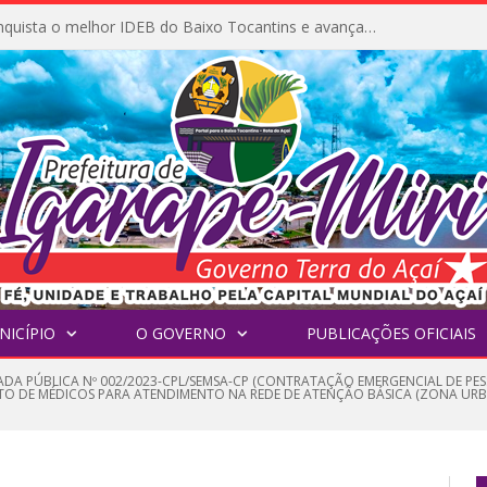
Igarapé-Miri conquista o melhor IDEB do Baixo Tocantins e avança na qualidade da educação pública
NICÍPIO
O GOVERNO
PUBLICAÇÕES OFICIAIS
DA PÚBLICA Nº 002/2023-CPL/SEMSA-CP (CONTRATAÇÃO EMERGENCIAL DE PESS
TO DE MÉDICOS PARA ATENDIMENTO NA REDE DE ATENÇÃO BÁSICA (ZONA URBA