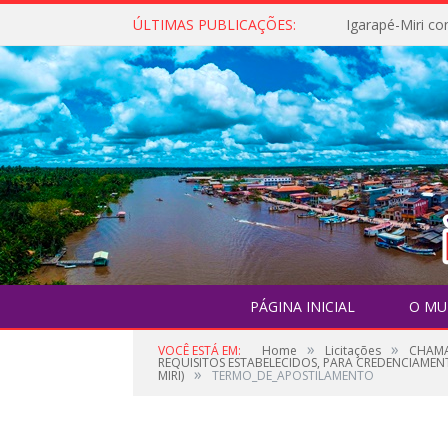
ÚLTIMAS PUBLICAÇÕES:
PÁGINA INICIAL
O MU
»
»
VOCÊ ESTÁ EM:
Home
Licitações
CHAMA
REQUISITOS ESTABELECIDOS, PARA CREDENCIAMEN
»
MIRI)
TERMO_DE_APOSTILAMENTO