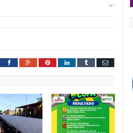
0
tter
Facebook
Google+
Pinterest
LinkedIn
Tumblr
Email