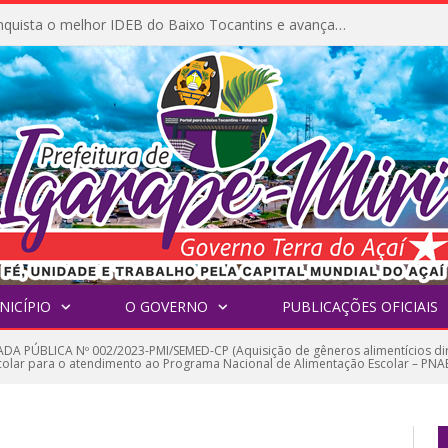
Igarapé-Miri conquista o melhor IDEB do Baixo Tocantins e avança na qualidade da educação pública
NICÍPIO
O GOVERNO
PUBLICAÇÕES OFICIAIS
A PÚBLICA Nº 002/2023-PMI/SEMED-CP (Aquisição de gêneros alimentícios dire
colar para o atendimento ao Programa Nacional de Alimentação Escolar – PNAE