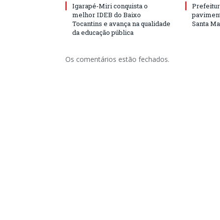
Igarapé-Miri conquista o
Prefeitur
melhor IDEB do Baixo
paviment
Tocantins e avança na qualidade
Santa Mar
da educação pública
Os comentários estão fechados.