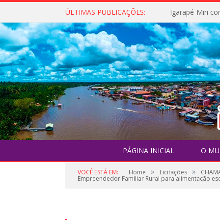
ÚLTIMAS PUBLICAÇÕES:
PÁGINA INICIAL
O MU
»
»
VOCÊ ESTÁ EM:
Home
Licitações
CHAMAD
Empreendedor Familiar Rural para alimentação es