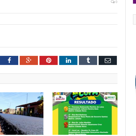
0
tter
Facebook
Google+
Pinterest
LinkedIn
Tumblr
Email