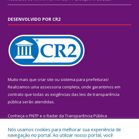
DESENVOLVIDO POR CR2
Muito mais que
criar site
ou
sistema para prefeituras
!
Realizamos uma
assessoria
completa, onde garantimos em
contrato que todas as exigências das
leis de transparência
pública
serão atendidas.
Conheça o
PNTP
e o
Radar da Transparência Pública
Nós usamos cookies para melhorar sua experiência de
navegação no portal. Ao utilizar nosso portal, você