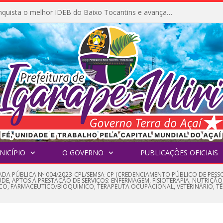
Igarapé-Miri conquista o melhor IDEB do Baixo Tocantins e avança na qualidade da educação pública
NICÍPIO
O GOVERNO
PUBLICAÇÕES OFICIAIS
DA PÚBLICA Nº 004/2023-CPL/SEMSA-CP (CREDENCIAMENTO PÚBLICO DE PESSOA
E, APTOS À PRESTAÇÃO DE SERVIÇOS: ENFERMAGEM, FISIOTERAPIA, NUTRIÇÃO
CO, FARMACEUTICO/BIOQUIMICO, TERAPEUTA OCUPACIONAL, VETERINÁRIO, T