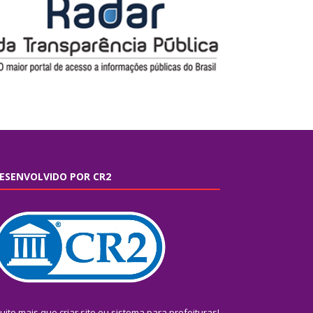
ESENVOLVIDO POR CR2
uito mais que
criar site
ou
sistema para prefeituras
!