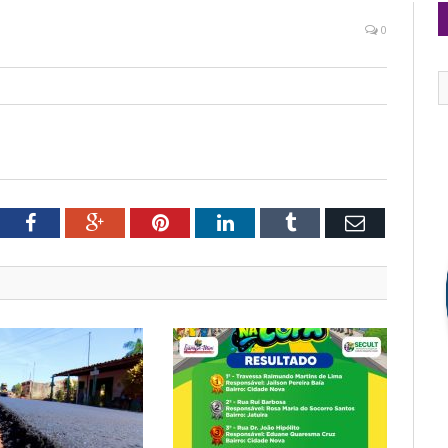
0
tter
Facebook
Google+
Pinterest
LinkedIn
Tumblr
Email