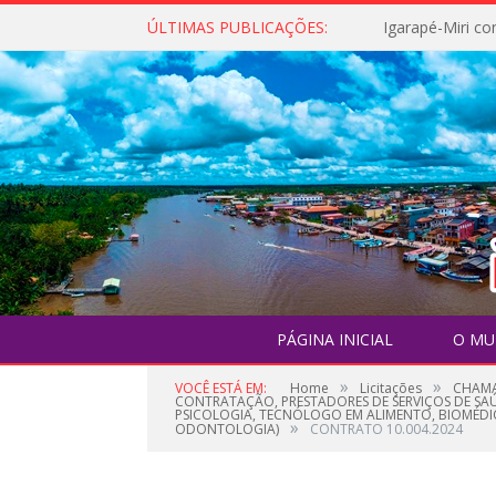
ÚLTIMAS PUBLICAÇÕES:
PÁGINA INICIAL
O MU
»
»
VOCÊ ESTÁ EM:
Home
Licitações
CHAMA
CONTRATAÇÃO, PRESTADORES DE SERVIÇOS DE SAÚD
PSICOLOGIA, TECNÓLOGO EM ALIMENTO, BIOMÉDI
»
ODONTOLOGIA)
CONTRATO 10.004.2024