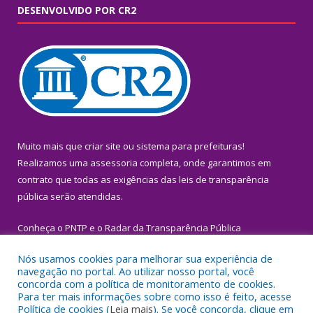
DESENVOLVIDO POR CR2
Muito mais que
criar site
ou
sistema para prefeituras
!
Realizamos uma
assessoria
completa, onde garantimos em
contrato que todas as exigências das
leis de transparência
pública
serão atendidas.
Conheça o
PNTP
e o
Radar da Transparência Pública
Nós usamos cookies para melhorar sua experiência de
navegação no portal. Ao utilizar nosso portal, você
concorda com a política de monitoramento de cookies.
Para ter mais informações sobre como isso é feito, acesse
Todos os direitos reservados a Prefeitura Municipal de Igarapé-
Política de cookies (
Leia mais
). Se você concorda, clique em