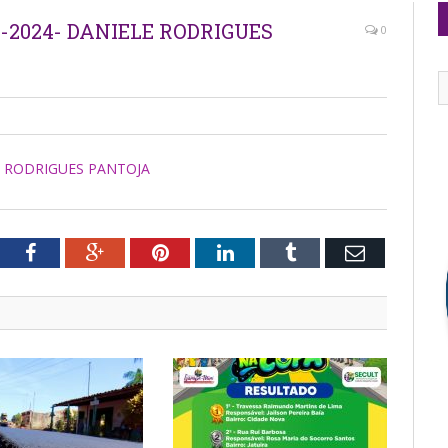
3-2024- DANIELE RODRIGUES
0
LE RODRIGUES PANTOJA
tter
Facebook
Google+
Pinterest
LinkedIn
Tumblr
Email