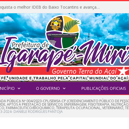
Igarapé-Miri conquista o melhor IDEB do Baixo Tocantins e avança na qualidade da educação pública
NICÍPIO
O GOVERNO
PUBLICAÇÕES OFICIAIS
DA PÚBLICA Nº 004/2023-CPL/SEMSA-CP (CREDENCIAMENTO PÚBLICO DE PESSOA
E, APTOS À PRESTAÇÃO DE SERVIÇOS: ENFERMAGEM, FISIOTERAPIA, NUTRIÇÃO
CO, FARMACEUTICO/BIOQUIMICO, TERAPEUTA OCUPACIONAL, VETERINÁRIO, T
23-2024- DANIELE RODRIGUES PANTOJA