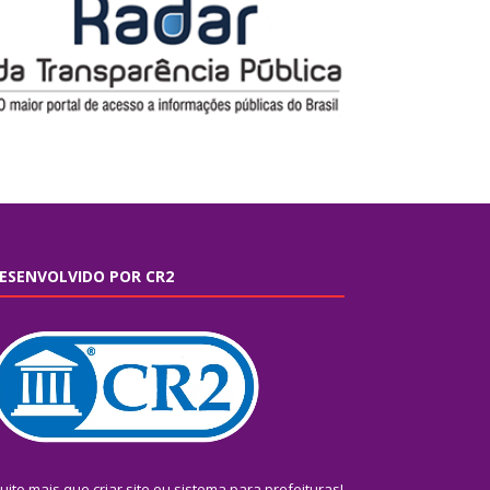
ESENVOLVIDO POR CR2
uito mais que
criar site
ou
sistema para prefeituras
!