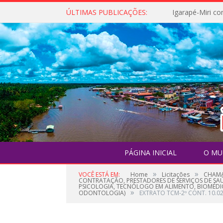
ÚLTIMAS PUBLICAÇÕES:
PÁGINA INICIAL
O MU
»
»
VOCÊ ESTÁ EM:
Home
Licitações
CHAMA
CONTRATAÇÃO, PRESTADORES DE SERVIÇOS DE SAÚD
PSICOLOGIA, TECNÓLOGO EM ALIMENTO, BIOMÉDI
»
ODONTOLOGIA)
EXTRATO TCM-2º CONT. 10.0