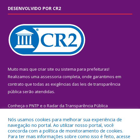
DESENVOLVIDO POR CR2
Muito mais que
criar site
ou
sistema para prefeituras
!
Realizamos uma
assessoria
completa, onde garantimos em
contrato que todas as exigências das
leis de transparência
pública
serão atendidas.
Conheça o
PNTP
e o
Radar da Transparência Pública
Nós usamos cookies para melhorar sua experiência de
navegação no portal. Ao utilizar nosso portal, você
concorda com a política de monitoramento de cookies.
Para ter mais informações sobre como isso é feito, acesse
Todos os direitos reservados a Prefeitura Municipal de Igarapé-