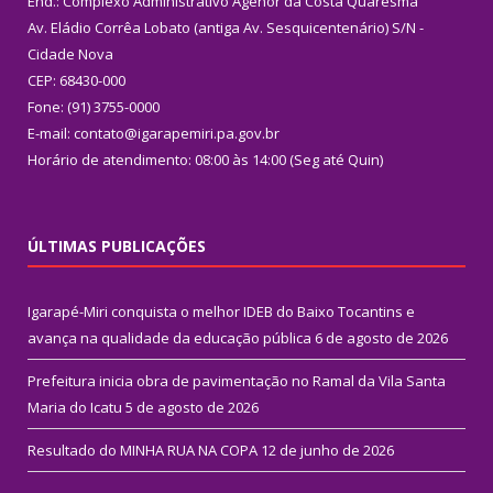
End.: Complexo Administrativo Agenor da Costa Quaresma
Av. Eládio Corrêa Lobato (antiga Av. Sesquicentenário) S/N -
Cidade Nova
CEP: 68430-000
Fone: (91) 3755-0000
E-mail: contato@igarapemiri.pa.gov.br
Horário de atendimento: 08:00 às 14:00 (Seg até Quin)
ÚLTIMAS PUBLICAÇÕES
Igarapé-Miri conquista o melhor IDEB do Baixo Tocantins e
avança na qualidade da educação pública
6 de agosto de 2026
Prefeitura inicia obra de pavimentação no Ramal da Vila Santa
Maria do Icatu
5 de agosto de 2026
Resultado do MINHA RUA NA COPA
12 de junho de 2026