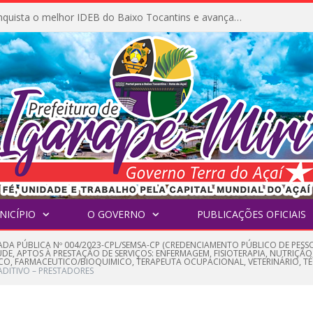
Igarapé-Miri conquista o melhor IDEB do Baixo Tocantins e avança na qualidade da educação pública
NICÍPIO
O GOVERNO
PUBLICAÇÕES OFICIAIS
DA PÚBLICA Nº 004/2023-CPL/SEMSA-CP (CREDENCIAMENTO PÚBLICO DE PESSOA
E, APTOS À PRESTAÇÃO DE SERVIÇOS: ENFERMAGEM, FISIOTERAPIA, NUTRIÇÃO
CO, FARMACEUTICO/BIOQUIMICO, TERAPEUTA OCUPACIONAL, VETERINÁRIO, T
ADITIVO – PRESTADORES