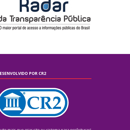
ESENVOLVIDO POR CR2
uito mais que
criar site
ou
sistema para prefeituras
!