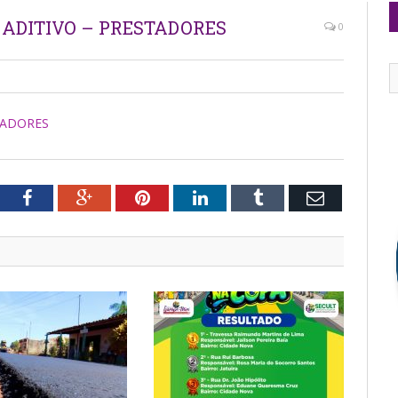
 ADITIVO – PRESTADORES
0
TADORES
tter
Facebook
Google+
Pinterest
LinkedIn
Tumblr
Email