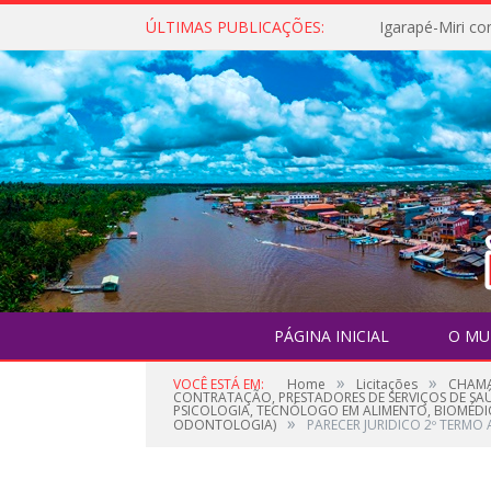
ÚLTIMAS PUBLICAÇÕES:
PÁGINA INICIAL
O MU
»
»
VOCÊ ESTÁ EM:
Home
Licitações
CHAMA
CONTRATAÇÃO, PRESTADORES DE SERVIÇOS DE SAÚD
PSICOLOGIA, TECNÓLOGO EM ALIMENTO, BIOMÉDI
»
ODONTOLOGIA)
PARECER JURIDICO 2º TERMO 