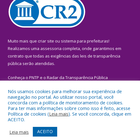
Muito mais que
criar site
ou
sistema para prefeituras
!
Realizamos uma
assessoria
completa, onde garantimos em
contrato que todas as exigências das
leis de transparência
pública
serão atendidas.
Conheça o
PNTP
e o
Radar da Transparência Pública
Nós usamos cookies para melhorar sua experiência de
navegação no portal. Ao utilizar nosso portal, você
concorda com a política de monitoramento de cookies.
Para ter mais informações sobre como isso é feito, acesse
Todos os direitos reservados a Prefeitura Municipal de Igarapé-
Política de cookies (
Leia mais
). Se você concorda, clique em
Miri.
ACEITO.
Mapa do Site
Acessar Área Administrativa
ACEITO
Leia mais
Acessar Webmail