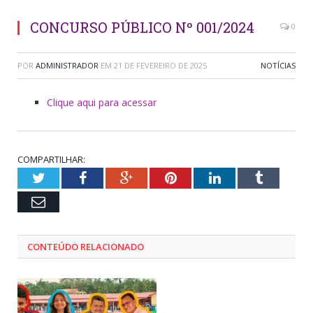
CONCURSO PÚBLICO Nº 001/2024
0
POR
ADMINISTRADOR
EM
21 DE FEVEREIRO DE 2025
NOTÍCIAS
Clique aqui para acessar
COMPARTILHAR:
Twitter
Facebook
Google+
Pinterest
LinkedIn
Tumblr
Email
CONTEÚDO RELACIONADO