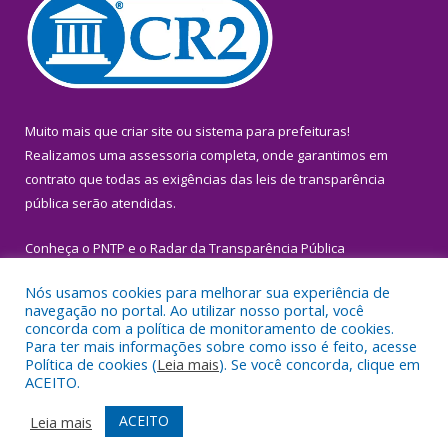
Muito mais que
criar site
ou
sistema para prefeituras
!
Realizamos uma
assessoria
completa, onde garantimos em
contrato que todas as exigências das
leis de transparência
pública
serão atendidas.
Conheça o
PNTP
e o
Radar da Transparência Pública
Nós usamos cookies para melhorar sua experiência de
navegação no portal. Ao utilizar nosso portal, você
concorda com a política de monitoramento de cookies.
Para ter mais informações sobre como isso é feito, acesse
Todos os direitos reservados a Prefeitura Municipal de Igarapé-
Política de cookies (
Leia mais
). Se você concorda, clique em
Miri.
ACEITO.
Mapa do Site
Acessar Área Administrativa
ACEITO
Leia mais
Acessar Webmail