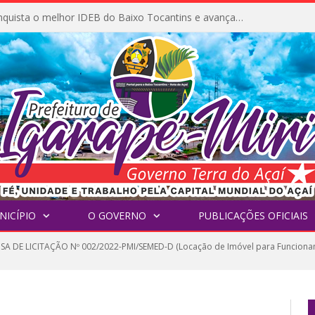
Prefeitura inicia obra de pavimentação no Ramal da Vila Santa Maria do Icatu
NICÍPIO
O GOVERNO
PUBLICAÇÕES OFICIAIS
SA DE LICITAÇÃO Nº 002/2022-PMI/SEMED-D (Locação de Imóvel para Funciona