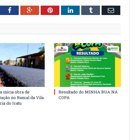
tter
Facebook
Google+
Pinterest
LinkedIn
Tumblr
Email
a inicia obra de
Resultado do MINHA RUA NA
ação no Ramal da Vila
COPA
ia do Icatu