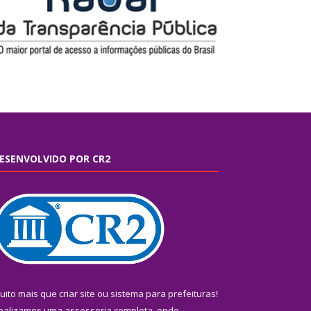
ESENVOLVIDO POR CR2
uito mais que
criar site
ou
sistema para prefeituras
!
ealizamos uma
assessoria
completa, onde