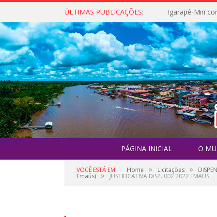
ÚLTIMAS PUBLICAÇÕES:
PÁGINA INICIAL
O MU
»
»
VOCÊ ESTÁ EM:
Home
Licitações
DISPEN
»
Emaús)
JUSTIFICATIVA DISP. 002 2022 EMAUS