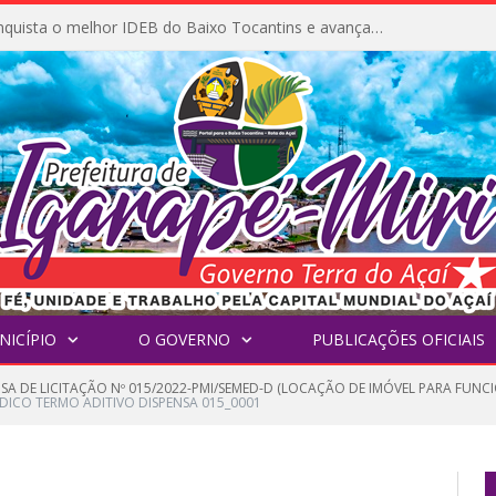
Igarapé-Miri conquista o melhor IDEB do Baixo Tocantins e avança na qualidade da educação pública
NICÍPIO
O GOVERNO
PUBLICAÇÕES OFICIAIS
NSA DE LICITAÇÃO Nº 015/2022-PMI/SEMED-D (LOCAÇÃO DE IMÓVEL PARA FU
IDICO TERMO ADITIVO DISPENSA 015_0001