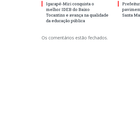
Igarapé-Miri conquista o
Prefeitur
melhor IDEB do Baixo
paviment
Tocantins e avança na qualidade
Santa Mar
da educação pública
Os comentários estão fechados.