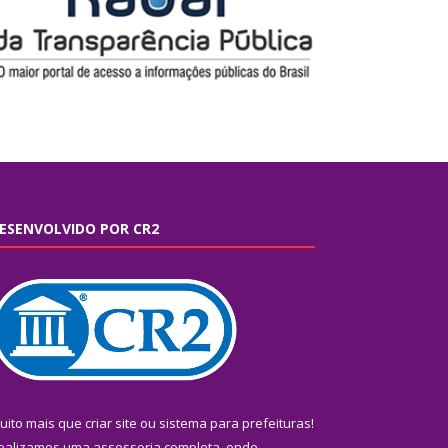
ESENVOLVIDO POR CR2
uito mais que
criar site
ou
sistema para prefeituras
!
ealizamos uma
assessoria
completa, onde