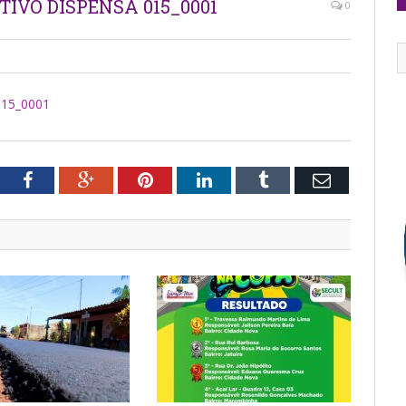
TIVO DISPENSA 015_0001
0
15_0001
tter
Facebook
Google+
Pinterest
LinkedIn
Tumblr
Email