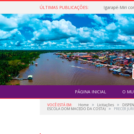
ÚLTIMAS PUBLICAÇÕES:
PÁGINA INICIAL
O MU
»
»
VOCÊ ESTÁ EM:
Home
Licitações
DISPE
»
ESCOLA DOM MACEDO DA COSTA)
PRECER JUR