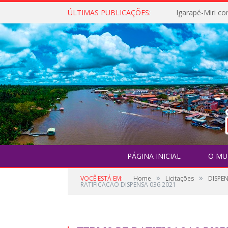
ÚLTIMAS PUBLICAÇÕES:
PÁGINA INICIAL
O MU
»
»
VOCÊ ESTÁ EM:
Home
Licitações
DISPE
RATIFICACAO DISPENSA 036 2021