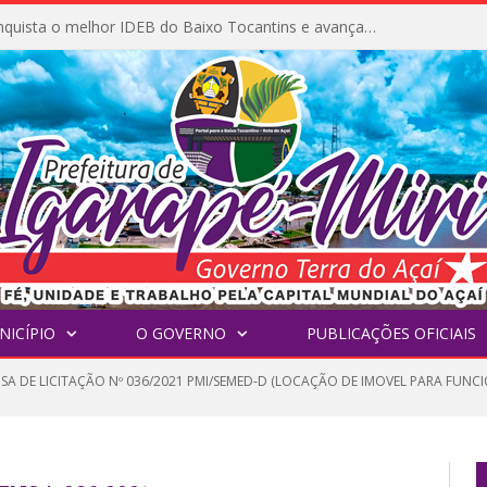
Igarapé-Miri conquista o melhor IDEB do Baixo Tocantins e avança na qualidade da educação pública
NICÍPIO
O GOVERNO
PUBLICAÇÕES OFICIAIS
NSA DE LICITAÇÃO Nº 036/2021 PMI/SEMED-D (LOCAÇÃO DE IMOVEL PARA FUN