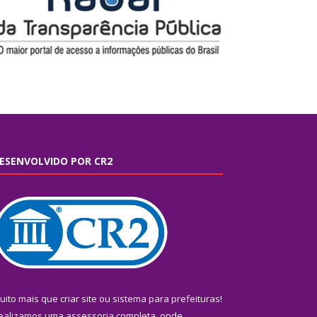
ESENVOLVIDO POR CR2
uito mais que
criar site
ou
sistema para prefeituras
!
ealizamos uma
assessoria
completa, onde