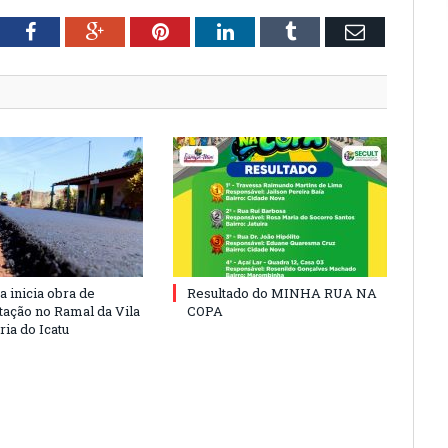
tter
Facebook
Google+
Pinterest
LinkedIn
Tumblr
Email
a inicia obra de
Resultado do MINHA RUA NA
ação no Ramal da Vila
COPA
ia do Icatu