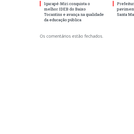
Igarapé-Miri conquista o
Prefeitur
melhor IDEB do Baixo
paviment
Tocantins e avança na qualidade
Santa Mar
da educação pública
Os comentários estão fechados.