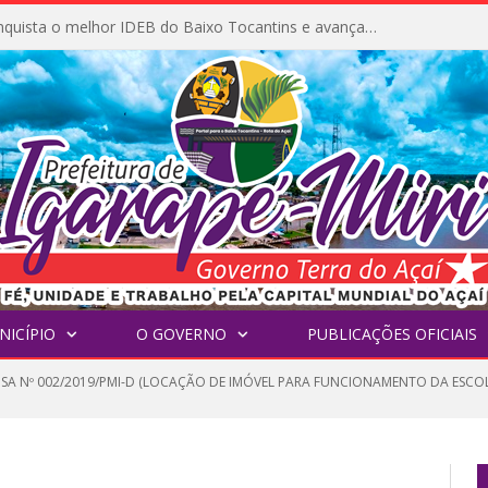
Igarapé-Miri conquista o melhor IDEB do Baixo Tocantins e avança na qualidade da educação pública
NICÍPIO
O GOVERNO
PUBLICAÇÕES OFICIAIS
NSA Nº 002/2019/PMI-D (LOCAÇÃO DE IMÓVEL PARA FUNCIONAMENTO DA ESC