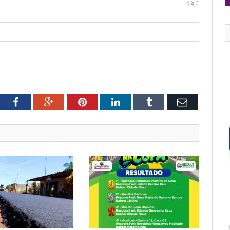
0
tter
Facebook
Google+
Pinterest
LinkedIn
Tumblr
Email