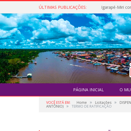
ÚLTIMAS PUBLICAÇÕES:
PÁGINA INICIAL
O MU
»
»
VOCÊ ESTÁ EM:
Home
Licitações
DISPE
»
ANTÔNIO)
TERMO DE RATIFICAÇÃO