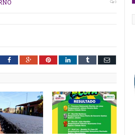
ERNO
0
tter
Facebook
Google+
Pinterest
LinkedIn
Tumblr
Email