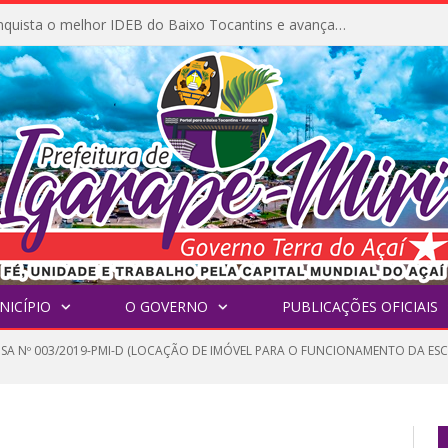
Igarapé-Miri conquista o melhor IDEB do Baixo Tocantins e avança na qualidade da educação pública
NICÍPIO
O GOVERNO
PUBLICAÇÕES OFICIAIS
NSA Nº 003/2019-PMI-D (LOCAÇÃO DE IMÓVEL PARA O FUNCIONAMENTO DA E