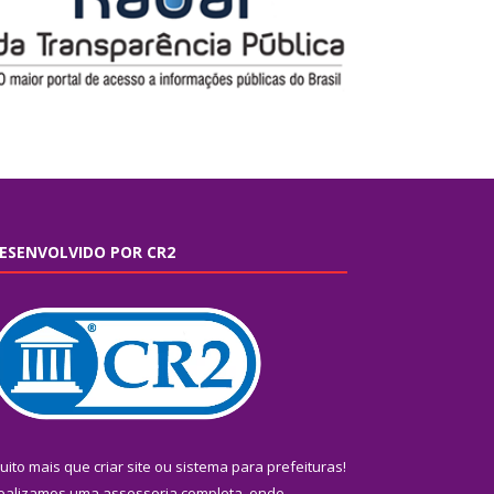
ESENVOLVIDO POR CR2
uito mais que
criar site
ou
sistema para prefeituras
!
ealizamos uma
assessoria
completa, onde