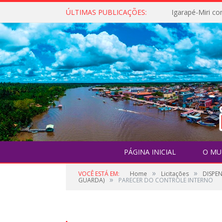
ÚLTIMAS PUBLICAÇÕES:
PÁGINA INICIAL
O MU
»
»
VOCÊ ESTÁ EM:
Home
Licitações
DISPE
»
GUARDA)
PARECER DO CONTROLE INTERNO