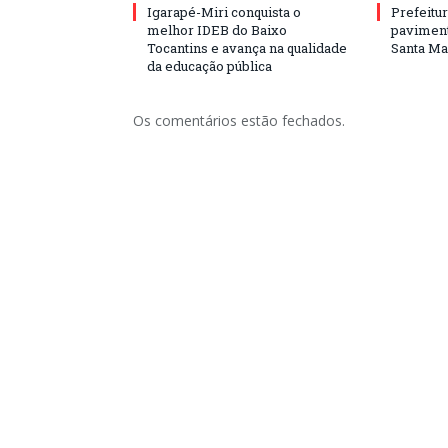
Igarapé-Miri conquista o
Prefeitur
melhor IDEB do Baixo
paviment
Tocantins e avança na qualidade
Santa Mar
da educação pública
Os comentários estão fechados.