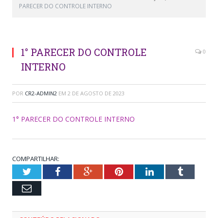
PARECER DO CONTROLE INTERNO
1° PARECER DO CONTROLE
0
INTERNO
POR
CR2-ADMIN2
EM
2 DE AGOSTO DE 2023
1° PARECER DO CONTROLE INTERNO
COMPARTILHAR:
Twitter
Facebook
Google+
Pinterest
LinkedIn
Tumblr
Email