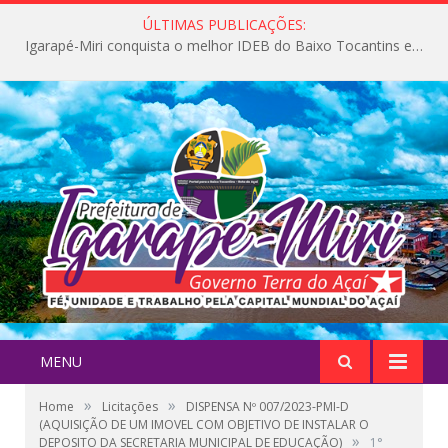
ÚLTIMAS PUBLICAÇÕES:
Igarapé-Miri conquista o melhor IDEB do Baixo Tocantins e avança na qualidade da educação pública
MENU
»
»
Home
Licitações
DISPENSA Nº 007/2023-PMI-D
(AQUISIÇÃO DE UM IMOVEL COM OBJETIVO DE INSTALAR O
»
DEPOSITO DA SECRETARIA MUNICIPAL DE EDUCAÇÃO)
1°