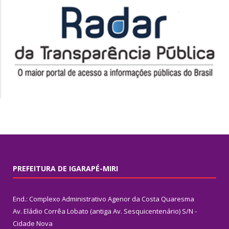
PREFEITURA DE IGARAPÉ-MIRI
End.: Complexo Administrativo Agenor da Costa Quaresma
Av. Eládio Corrêa Lobato (antiga Av. Sesquicentenário) S/N -
Cidade Nova