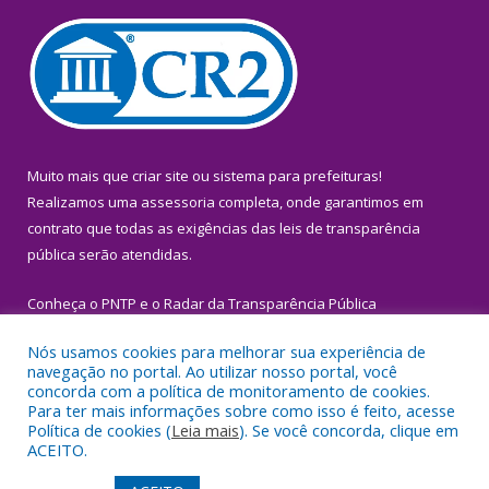
Muito mais que
criar site
ou
sistema para prefeituras
!
Realizamos uma
assessoria
completa, onde garantimos em
contrato que todas as exigências das
leis de transparência
pública
serão atendidas.
Conheça o
PNTP
e o
Radar da Transparência Pública
Nós usamos cookies para melhorar sua experiência de
navegação no portal. Ao utilizar nosso portal, você
concorda com a política de monitoramento de cookies.
Para ter mais informações sobre como isso é feito, acesse
Todos os direitos reservados a Prefeitura Municipal de Igarapé-
Política de cookies (
Leia mais
). Se você concorda, clique em
Miri.
ACEITO.