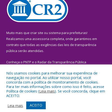
Muito mais que
criar site
ou
sistema para prefeituras
!
Realizamos uma
assessoria
completa, onde garantimos em
contrato que todas as exigências das
leis de transparência
pública
serão atendidas.
Conheça o
PNTP
e o
Radar da Transparência Pública
Nós usamos cookies para melhorar sua experiência de
navegação no portal. Ao utilizar nosso portal, você
concorda com a política de monitoramento de cookies.
Para ter mais informações sobre como isso é feito, acesse
Todos os direitos reservados a Prefeitura Municipal de Igarapé-
Política de cookies (
Leia mais
). Se você concorda, clique em
Miri.
ACEITO.
Mapa do Site
Acessar Área Administrativa
ACEITO
Leia mais
Acessar Webmail