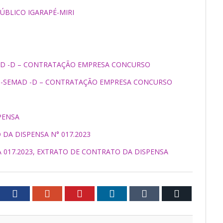
ÚBLICO IGARAPÉ-MIRI
MAD -D – CONTRATAÇÃO EMPRESA CONCURSO
MI-SEMAD -D – CONTRATAÇÃO EMPRESA CONCURSO
PENSA
DA DISPENSA N° 017.2023
A 017.2023, EXTRATO DE CONTRATO DA DISPENSA
tter
Facebook
Google+
Pinterest
LinkedIn
Tumblr
Email