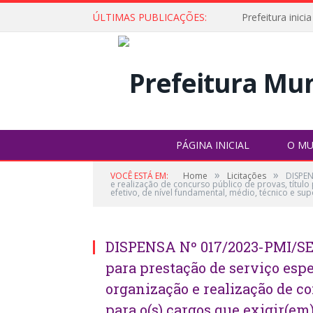
ÚLTIMAS PUBLICAÇÕES:
PÁGINA INICIAL
O MU
»
»
VOCÊ ESTÁ EM:
Home
Licitações
DISPEN
e realização de concurso público de provas, títul
efetivo, de nível fundamental, médio, técnico e su
DISPENSA Nº 017/2023-PMI/SE
para prestação de serviço esp
organização e realização de co
para o(s) cargos que exigir(e