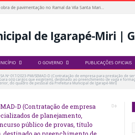
Prefeitura inicia obra de pavimentação no Ramal da Vila Santa Maria do Icatu
NICÍPIO
O GOVERNO
PUBLICAÇÕES OFICIAIS
SA Nº 017/2023-PMI/SEMAD-D (Contratação de empresa para prestação de serv
o para o(s) cargos que exigir(em), destinado ao preenchimento de vaga e form
perior, do quadro de pessoal da Prefeitura Municipal de Igarapé-Miri)
MAD-D (Contratação de empresa
0
ecializados de planejamento,
ncurso público de provas, título
m), destinado ao preenchimento de