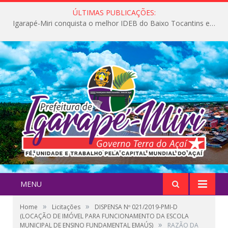
ÚLTIMAS PUBLICAÇÕES:
Igarapé-Miri conquista o melhor IDEB do Baixo Tocantins e avança na qualidade da educação pública
MENU
»
»
Home
Licitações
DISPENSA Nº 021/2019-PMI-D
(LOCAÇÃO DE IMÓVEL PARA FUNCIONAMENTO DA ESCOLA
»
MUNICIPAL DE ENSINO FUNDAMENTAL EMAÚS)
RAZÃO DA