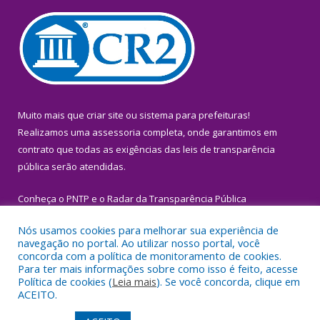
Muito mais que
criar site
ou
sistema para prefeituras
!
Realizamos uma
assessoria
completa, onde garantimos em
contrato que todas as exigências das
leis de transparência
pública
serão atendidas.
Conheça o
PNTP
e o
Radar da Transparência Pública
Nós usamos cookies para melhorar sua experiência de
navegação no portal. Ao utilizar nosso portal, você
concorda com a política de monitoramento de cookies.
Para ter mais informações sobre como isso é feito, acesse
Todos os direitos reservados a Prefeitura Municipal de Igarapé-
Política de cookies (
Leia mais
). Se você concorda, clique em
Miri.
ACEITO.