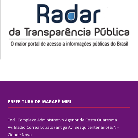
PREFEITURA DE IGARAPÉ-MIRI
End.: Complexo Administrativo Agenor da Costa Quaresma
Av. Eládio Corrêa Lobato (antiga Av. Sesquicentenário) S/N -
Cidade Nova