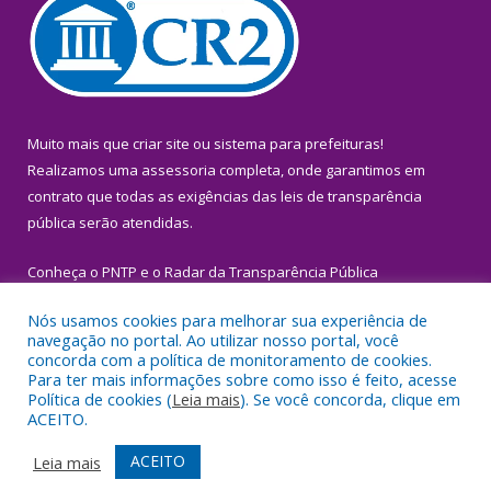
Muito mais que
criar site
ou
sistema para prefeituras
!
Realizamos uma
assessoria
completa, onde garantimos em
contrato que todas as exigências das
leis de transparência
pública
serão atendidas.
Conheça o
PNTP
e o
Radar da Transparência Pública
Nós usamos cookies para melhorar sua experiência de
navegação no portal. Ao utilizar nosso portal, você
concorda com a política de monitoramento de cookies.
Para ter mais informações sobre como isso é feito, acesse
Todos os direitos reservados a Prefeitura Municipal de Igarapé-
Política de cookies (
Leia mais
). Se você concorda, clique em
Miri.
ACEITO.
Mapa do Site
Acessar Área Administrativa
ACEITO
Leia mais
Acessar Webmail