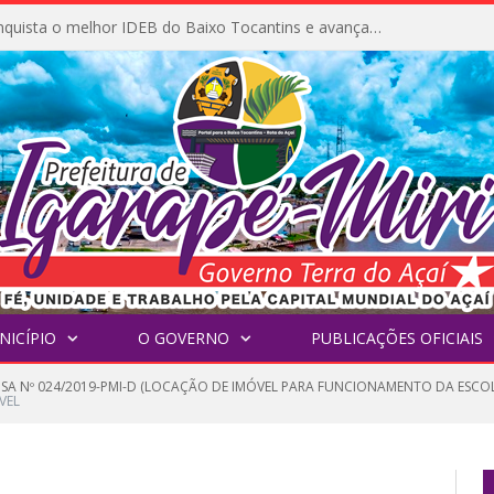
Igarapé-Miri conquista o melhor IDEB do Baixo Tocantins e avança na qualidade da educação pública
NICÍPIO
O GOVERNO
PUBLICAÇÕES OFICIAIS
NSA Nº 024/2019-PMI-D (LOCAÇÃO DE IMÓVEL PARA FUNCIONAMENTO DA ESC
VEL