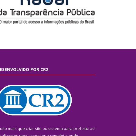
ESENVOLVIDO POR CR2
uito mais que
criar site
ou
sistema para prefeituras
!
ealizamos uma
assessoria
completa, onde