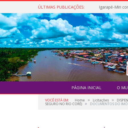
ÚLTIMAS PUBLICAÇÕES:
PÁGINA INICIAL
O MU
»
»
VOCÊ ESTÁ EM:
Home
Licitações
DISPE
»
SEGURO NO RIO CORÉ)
DOCUMENTOS DO IMÓ