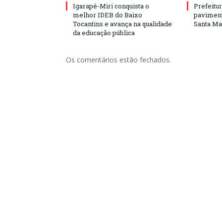
Igarapé-Miri conquista o
Prefeitur
melhor IDEB do Baixo
paviment
Tocantins e avança na qualidade
Santa Mar
da educação pública
Os comentários estão fechados.