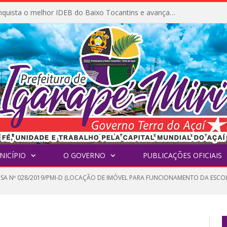
Igarapé-Miri conquista o melhor IDEB do Baixo Tocantins e avança na qualidade da educação pública
NICÍPIO
O GOVERNO
PUBLICAÇÕES OFICIAIS
NSA Nº 028/2019/PMI-D (LOCAÇÃO DE IMÓVEL PARA FUNCIONAMENTO DA ESC