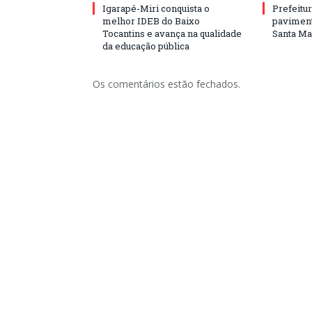
Igarapé-Miri conquista o
Prefeitur
melhor IDEB do Baixo
paviment
Tocantins e avança na qualidade
Santa Mar
da educação pública
Os comentários estão fechados.