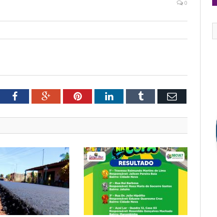
0
tter
Facebook
Google+
Pinterest
LinkedIn
Tumblr
Email