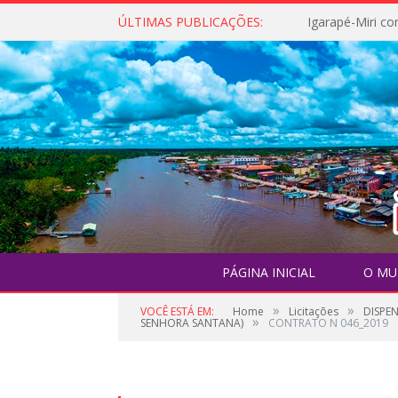
ÚLTIMAS PUBLICAÇÕES:
PÁGINA INICIAL
O MU
»
»
VOCÊ ESTÁ EM:
Home
Licitações
DISPE
»
SENHORA SANTANA)
CONTRATO N 046_2019