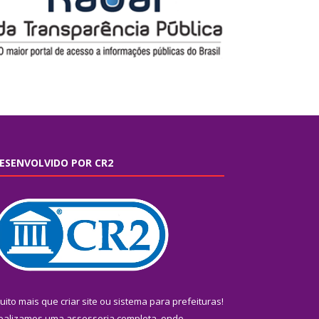
ESENVOLVIDO POR CR2
uito mais que
criar site
ou
sistema para prefeituras
!
ealizamos uma
assessoria
completa, onde