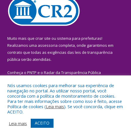
Muito mais que
criar site
ou
sistema para prefeituras
!
Realizamos uma
assessoria
completa, onde garantimos em
contrato que todas as exigências das
leis de transparência
pública
serão atendidas.
Conheça o
PNTP
e o
Radar da Transparência Pública
Nós usamos cookies para melhorar sua experiência de
navegação no portal. Ao utilizar nosso portal, você
concorda com a política de monitoramento de cookies.
Para ter mais informações sobre como isso é feito, acesse
Todos os direitos reservados a Prefeitura Municipal de Igarapé-
Política de cookies (
Leia mais
). Se você concorda, clique em
Miri.
ACEITO.
Mapa do Site
Acessar Área Administrativa
ACEITO
Leia mais
Acessar Webmail