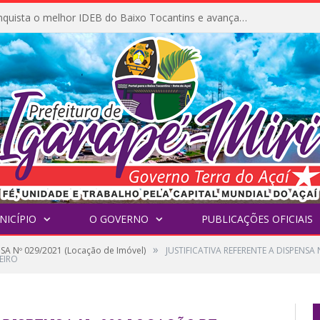
Igarapé-Miri conquista o melhor IDEB do Baixo Tocantins e avança na qualidade da educação pública
NICÍPIO
O GOVERNO
PUBLICAÇÕES OFICIAIS
»
SA Nº 029/2021 (Locação de Imóvel)
JUSTIFICATIVA REFERENTE A DISPENSA
EIRO