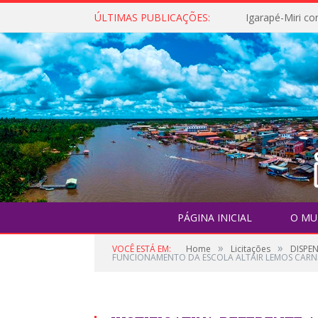
ÚLTIMAS PUBLICAÇÕES:
PÁGINA INICIAL
O MU
»
»
VOCÊ ESTÁ EM:
Home
Licitações
DISPEN
FUNCIONAMENTO DA ESCOLA ALTAIR LEMOS CARN