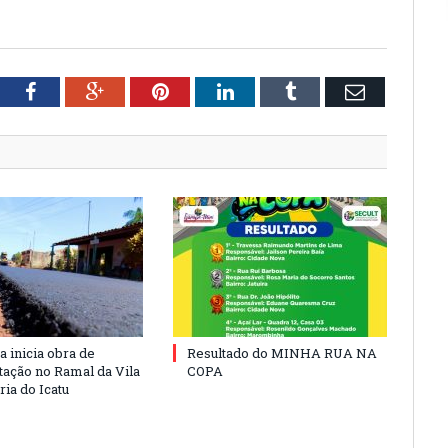
tter
Facebook
Google+
Pinterest
LinkedIn
Tumblr
Email
a inicia obra de
Resultado do MINHA RUA NA
ação no Ramal da Vila
COPA
ia do Icatu