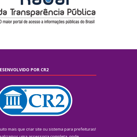
ESENVOLVIDO POR CR2
uito mais que
criar site
ou
sistema para prefeituras
!
ealizamos uma
assessoria
completa, onde