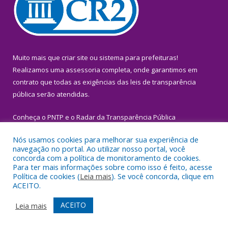
Muito mais que
criar site
ou
sistema para prefeituras
!
Realizamos uma
assessoria
completa, onde garantimos em
contrato que todas as exigências das
leis de transparência
pública
serão atendidas.
Conheça o
PNTP
e o
Radar da Transparência Pública
Nós usamos cookies para melhorar sua experiência de
navegação no portal. Ao utilizar nosso portal, você
concorda com a política de monitoramento de cookies.
Para ter mais informações sobre como isso é feito, acesse
Todos os direitos reservados a Prefeitura Municipal de Igarapé-
Política de cookies (
Leia mais
). Se você concorda, clique em
Miri.
ACEITO.
Mapa do Site
Acessar Área Administrativa
ACEITO
Leia mais
Acessar Webmail