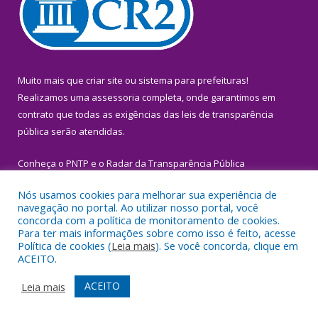
Muito mais que
criar site
ou
sistema para prefeituras
!
Realizamos uma
assessoria
completa, onde garantimos em
contrato que todas as exigências das
leis de transparência
pública
serão atendidas.
Conheça o
PNTP
e o
Radar da Transparência Pública
Nós usamos cookies para melhorar sua experiência de
navegação no portal. Ao utilizar nosso portal, você
concorda com a política de monitoramento de cookies.
Para ter mais informações sobre como isso é feito, acesse
Todos os direitos reservados a Prefeitura Municipal de Igarapé-
Política de cookies (
Leia mais
). Se você concorda, clique em
Miri.
ACEITO.
Mapa do Site
Acessar Área Administrativa
ACEITO
Leia mais
Acessar Webmail