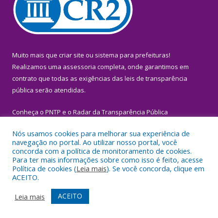
Muito mais que
criar site
ou
sistema para prefeituras
!
Realizamos uma
assessoria
completa, onde garantimos em
contrato que todas as exigências das
leis de transparência
pública
serão atendidas.
Conheça o
PNTP
e o
Radar da Transparência Pública
Nós usamos cookies para melhorar sua experiência de
navegação no portal. Ao utilizar nosso portal, você
concorda com a política de monitoramento de cookies.
Para ter mais informações sobre como isso é feito, acesse
Todos os direitos reservados a Prefeitura Municipal de Igarapé-
Política de cookies (
Leia mais
). Se você concorda, clique em
Miri.
ACEITO.
Mapa do Site
Acessar Área Administrativa
ACEITO
Leia mais
Acessar Webmail