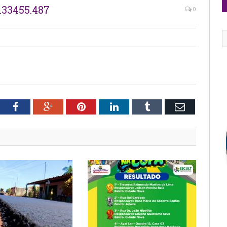
133455.487
0
tter
Facebook
Google+
Pinterest
LinkedIn
Tumblr
Email