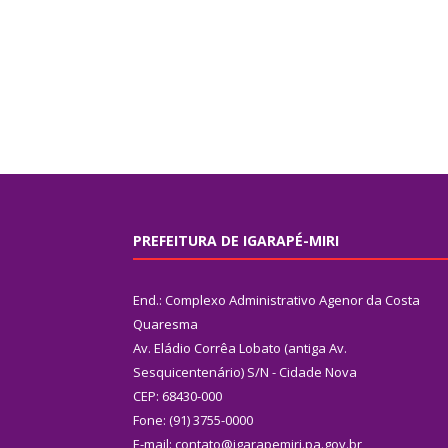
PREFEITURA DE IGARAPÉ-MIRI
End.: Complexo Administrativo Agenor da Costa
Quaresma
Av. Eládio Corrêa Lobato (antiga Av.
Sesquicentenário) S/N - Cidade Nova
CEP: 68430-000
Fone: (91) 3755-0000
E-mail: contato@igarapemiri.pa.gov.br