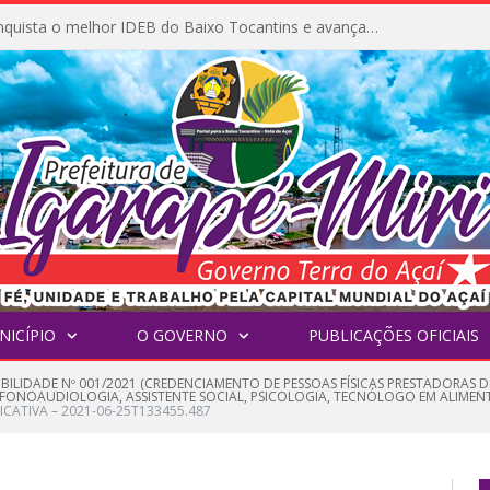
Igarapé-Miri conquista o melhor IDEB do Baixo Tocantins e avança na qualidade da educação pública
NICÍPIO
O GOVERNO
PUBLICAÇÕES OFICIAIS
IBILIDADE Nº 001/2021 (CREDENCIAMENTO DE PESSOAS FÍSICAS PRESTADORAS D
, FONOAUDIOLOGIA, ASSISTENTE SOCIAL, PSICOLOGIA, TECNÓLOGO EM ALIMEN
FICATIVA – 2021-06-25T133455.487