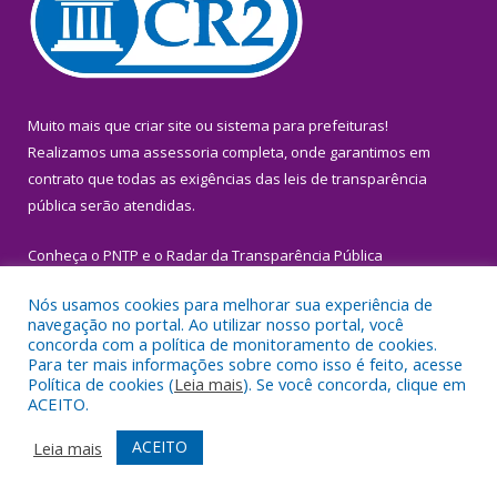
Muito mais que
criar site
ou
sistema para prefeituras
!
Realizamos uma
assessoria
completa, onde garantimos em
contrato que todas as exigências das
leis de transparência
pública
serão atendidas.
Conheça o
PNTP
e o
Radar da Transparência Pública
Nós usamos cookies para melhorar sua experiência de
navegação no portal. Ao utilizar nosso portal, você
concorda com a política de monitoramento de cookies.
Para ter mais informações sobre como isso é feito, acesse
Todos os direitos reservados a Prefeitura Municipal de Igarapé-
Política de cookies (
Leia mais
). Se você concorda, clique em
Miri.
ACEITO.
Mapa do Site
Acessar Área Administrativa
ACEITO
Leia mais
Acessar Webmail