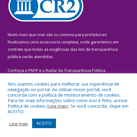
Muito mais que
criar site
ou
sistema para prefeituras
!
Realizamos uma
assessoria
completa, onde garantimos em
contrato que todas as exigências das
leis de transparência
pública
serão atendidas.
Conheça o
PNTP
e o
Radar da Transparência Pública
Nós usamos cookies para melhorar sua experiência de
navegação no portal. Ao utilizar nosso portal, você
concorda com a política de monitoramento de cookies.
Para ter mais informações sobre como isso é feito, acesse
Todos os direitos reservados a Prefeitura Municipal de Igarapé-
Política de cookies (
Leia mais
). Se você concorda, clique em
Miri.
ACEITO.
Mapa do Site
Acessar Área Administrativa
ACEITO
Leia mais
Acessar Webmail