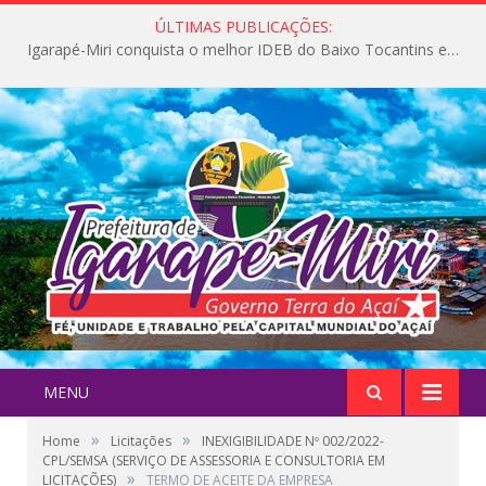
ÚLTIMAS PUBLICAÇÕES:
Igarapé-Miri conquista o melhor IDEB do Baixo Tocantins e avança na qualidade da educação pública
MENU
»
»
Home
Licitações
INEXIGIBILIDADE Nº 002/2022-
CPL/SEMSA (SERVIÇO DE ASSESSORIA E CONSULTORIA EM
»
LICITAÇÕES)
TERMO DE ACEITE DA EMPRESA