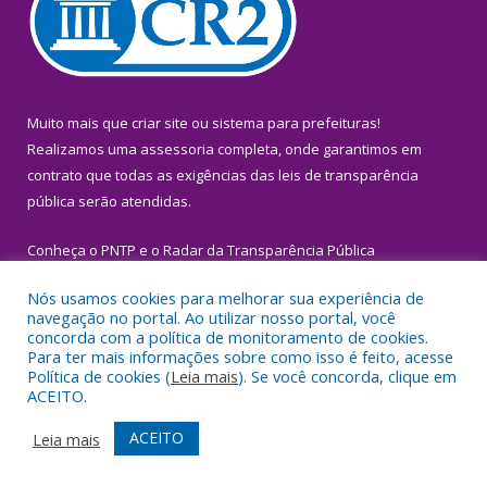
Muito mais que
criar site
ou
sistema para prefeituras
!
Realizamos uma
assessoria
completa, onde garantimos em
contrato que todas as exigências das
leis de transparência
pública
serão atendidas.
Conheça o
PNTP
e o
Radar da Transparência Pública
Nós usamos cookies para melhorar sua experiência de
navegação no portal. Ao utilizar nosso portal, você
concorda com a política de monitoramento de cookies.
Para ter mais informações sobre como isso é feito, acesse
Todos os direitos reservados a Prefeitura Municipal de Igarapé-
Política de cookies (
Leia mais
). Se você concorda, clique em
Miri.
ACEITO.
Mapa do Site
Acessar Área Administrativa
ACEITO
Leia mais
Acessar Webmail