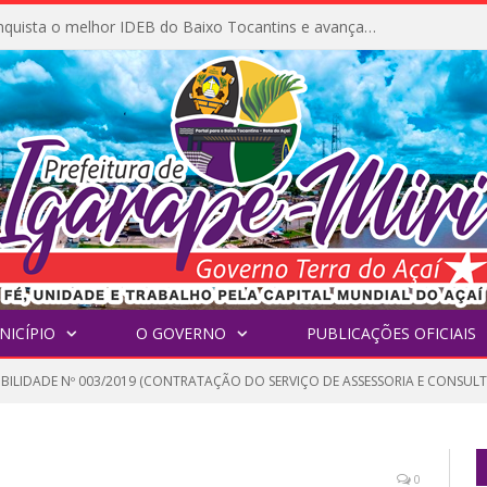
Igarapé-Miri conquista o melhor IDEB do Baixo Tocantins e avança na qualidade da educação pública
NICÍPIO
O GOVERNO
PUBLICAÇÕES OFICIAIS
IBILIDADE Nº 003/2019 (CONTRATAÇÃO DO SERVIÇO DE ASSESSORIA E CONSULT
0