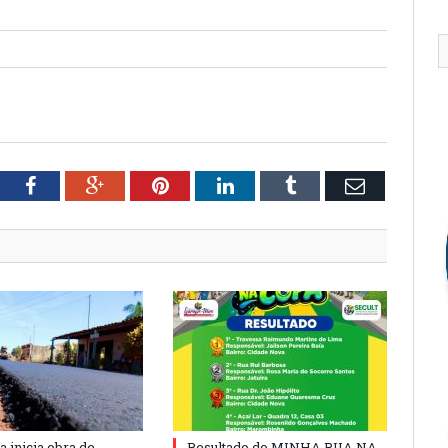
tter
Facebook
Google+
Pinterest
LinkedIn
Tumblr
Email
a inicia obra de
Resultado do MINHA RUA NA