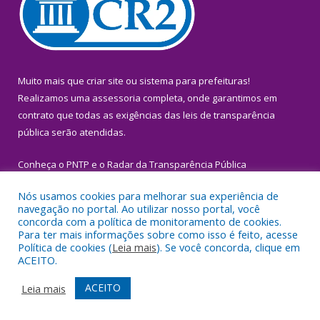
Muito mais que
criar site
ou
sistema para prefeituras
!
Realizamos uma
assessoria
completa, onde garantimos em
contrato que todas as exigências das
leis de transparência
pública
serão atendidas.
Conheça o
PNTP
e o
Radar da Transparência Pública
Nós usamos cookies para melhorar sua experiência de
navegação no portal. Ao utilizar nosso portal, você
concorda com a política de monitoramento de cookies.
Para ter mais informações sobre como isso é feito, acesse
Todos os direitos reservados a Prefeitura Municipal de Igarapé-
Política de cookies (
Leia mais
). Se você concorda, clique em
Miri.
ACEITO.
Mapa do Site
Acessar Área Administrativa
ACEITO
Leia mais
Acessar Webmail