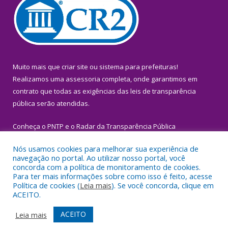
Muito mais que
criar site
ou
sistema para prefeituras
!
Realizamos uma
assessoria
completa, onde garantimos em
contrato que todas as exigências das
leis de transparência
pública
serão atendidas.
Conheça o
PNTP
e o
Radar da Transparência Pública
Nós usamos cookies para melhorar sua experiência de
navegação no portal. Ao utilizar nosso portal, você
concorda com a política de monitoramento de cookies.
Para ter mais informações sobre como isso é feito, acesse
Todos os direitos reservados a Prefeitura Municipal de Igarapé-
Política de cookies (
Leia mais
). Se você concorda, clique em
Miri.
ACEITO.
Mapa do Site
Acessar Área Administrativa
ACEITO
Leia mais
Acessar Webmail