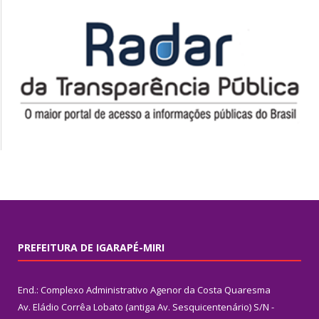
PREFEITURA DE IGARAPÉ-MIRI
End.: Complexo Administrativo Agenor da Costa Quaresma
Av. Eládio Corrêa Lobato (antiga Av. Sesquicentenário) S/N -