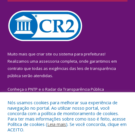
Muito mais que
criar site
ou
sistema para prefeituras
!
Realizamos uma
assessoria
completa, onde garantimos em
contrato que todas as exigências das
leis de transparência
pública
serão atendidas.
Conheça o
PNTP
e o
Radar da Transparência Pública
Nós usamos cookies para melhorar sua experiência de
navegação no portal. Ao utilizar nosso portal, você
concorda com a política de monitoramento de cookies.
Para ter mais informações sobre como isso é feito, acesse
Todos os direitos reservados a Prefeitura Municipal de Igarapé-
Política de cookies (
Leia mais
). Se você concorda, clique em
Miri.
ACEITO.