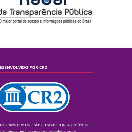
ESENVOLVIDO POR CR2
uito mais que
criar site
ou
sistema para prefeituras
!
ealizamos uma
assessoria
completa, onde