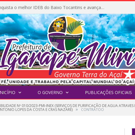
Igarapé-Miri conquista o melhor IDEB do Baixo Tocantins e avança na qualidade da educação pública
NICÍPIO
O GOVERNO
PUBLICAÇÕES OFICIAIS
IBILIDADE Nº 010/2023-PMI-INEX (SERVIÇOS DE PURIFICAÇÃO DE AGUA ATRAV
»
ANTONIO LOPES DA COSTA E CRAS NAZARÉ)
CONTRATOO