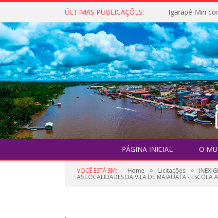
ÚLTIMAS PUBLICAÇÕES:
PÁGINA INICIAL
O MU
»
»
VOCÊ ESTÁ EM:
Home
Licitações
INEXIG
AS LOCALIDADES DA VILA DE MAIAUÁTA - ESCOLA 