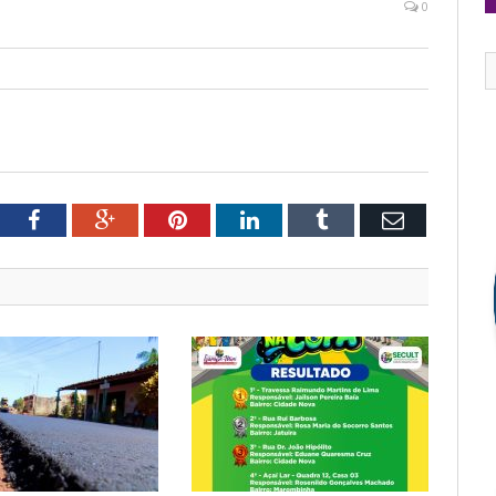
0
tter
Facebook
Google+
Pinterest
LinkedIn
Tumblr
Email