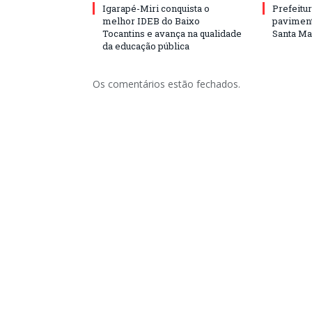
Igarapé-Miri conquista o
Prefeitur
melhor IDEB do Baixo
paviment
Tocantins e avança na qualidade
Santa Mar
da educação pública
Os comentários estão fechados.