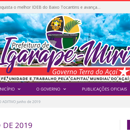
Igarapé-Miri conquista o melhor IDEB do Baixo Tocantins e avança na qualidade da educação pública
NICÍPIO
O GOVERNO
PUBLICAÇÕES OFICIAIS
 ADITIVO junho de 2019
 DE 2019