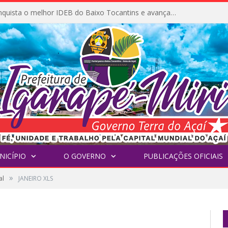
Igarapé-Miri conquista o melhor IDEB do Baixo Tocantins e avança na qualidade da educação pública
NICÍPIO
O GOVERNO
PUBLICAÇÕES OFICIAIS
»
al
JANEIRO XLS