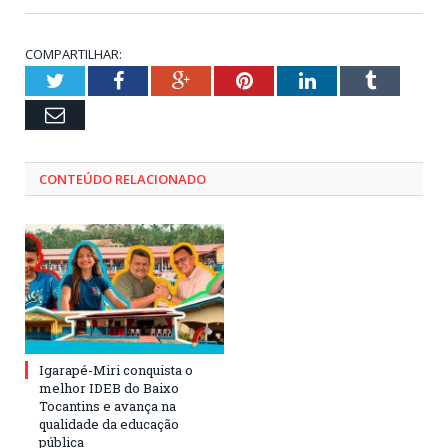
COMPARTILHAR:
Twitter
Facebook
Google+
Pinterest
LinkedIn
Tumblr
Email
CONTEÚDO RELACIONADO
Igarapé-Miri conquista o
melhor IDEB do Baixo
Tocantins e avança na
qualidade da educação
pública