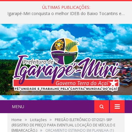
ÚLTIMAS PUBLICAÇÕES:
Igarapé-Miri conquista o melhor IDEB do Baixo Tocantins e avança na qualidade da educação pública
MENU
»
»
Home
Licitações
PREGÃO ELETRÔNICO 07/2021-SRP
(REGISTRO DE PREÇO PARA EVENTUAL LOCAÇÃO DE VEÍCULO E
»
EMBARCAÇÃO.)
ORÇAMENTO ESTIMADO EM PLANILHA (1)