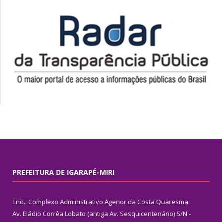
PREFEITURA DE IGARAPÉ-MIRI
End.: Complexo Administrativo Agenor da Costa Quaresma
Av. Eládio Corrêa Lobato (antiga Av. Sesquicentenário) S/N -