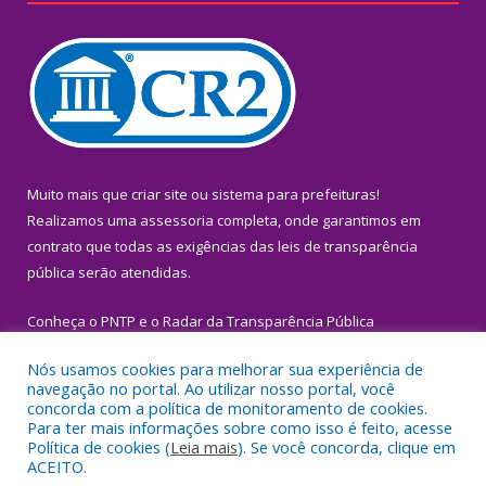
Muito mais que
criar site
ou
sistema para prefeituras
!
Realizamos uma
assessoria
completa, onde garantimos em
contrato que todas as exigências das
leis de transparência
pública
serão atendidas.
Conheça o
PNTP
e o
Radar da Transparência Pública
Nós usamos cookies para melhorar sua experiência de
navegação no portal. Ao utilizar nosso portal, você
concorda com a política de monitoramento de cookies.
Para ter mais informações sobre como isso é feito, acesse
Todos os direitos reservados a Prefeitura Municipal de Igarapé-
Política de cookies (
Leia mais
). Se você concorda, clique em
Miri.
ACEITO.