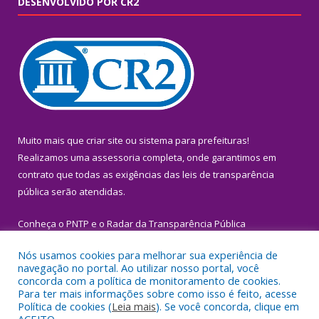
DESENVOLVIDO POR CR2
Muito mais que
criar site
ou
sistema para prefeituras
!
Realizamos uma
assessoria
completa, onde garantimos em
contrato que todas as exigências das
leis de transparência
pública
serão atendidas.
Conheça o
PNTP
e o
Radar da Transparência Pública
Nós usamos cookies para melhorar sua experiência de
navegação no portal. Ao utilizar nosso portal, você
concorda com a política de monitoramento de cookies.
Para ter mais informações sobre como isso é feito, acesse
Todos os direitos reservados a Prefeitura Municipal de Igarapé-
Política de cookies (
Leia mais
). Se você concorda, clique em
Miri.