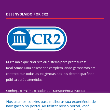
DESENVOLVIDO POR CR2
Muito mais que
criar site
ou
sistema para prefeituras
!
Realizamos uma
assessoria
completa, onde garantimos em
contrato que todas as exigências das
leis de transparência
pública
serão atendidas.
Conheça o
PNTP
e o
Radar da Transparência Pública
Nós usamos cookies para melhorar sua experiência de
navegação no portal. Ao utilizar nosso portal, você