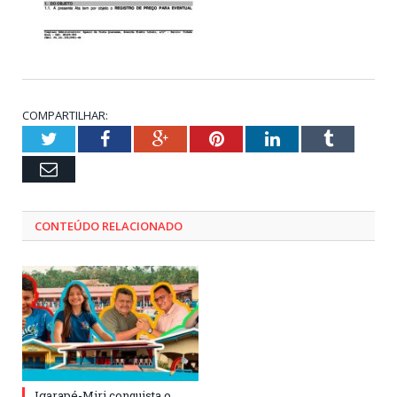
COMPARTILHAR:
Twitter
Facebook
Google+
Pinterest
LinkedIn
Tumblr
Email
CONTEÚDO RELACIONADO
Igarapé-Miri conquista o