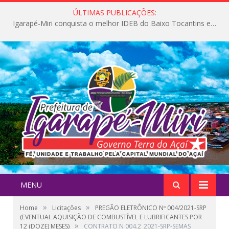
ÚLTIMAS PUBLICAÇÕES:
Igarapé-Miri conquista o melhor IDEB do Baixo Tocantins e avança na qualidade da educação pública
MENU
»
»
Home
Licitações
PREGÃO ELETRÔNICO Nº 004/2021-SRP
(EVENTUAL AQUISIÇÃO DE COMBUSTÍVEL E LUBRIFICANTES POR
»
12 (DOZE) MESES)
CONTRATO N 004.2_2021-SRP-SEMAS