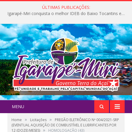
ÚLTIMAS PUBLICAÇÕES:
Igarapé-Miri conquista o melhor IDEB do Baixo Tocantins e avança na qualidade da educação pública
MENU
»
»
Home
Licitações
PREGÃO ELETRÔNICO Nº 004/2021-SRP
(EVENTUAL AQUISIÇÃO DE COMBUSTÍVEL E LUBRIFICANTES POR
»
12 (DOZE) MESES)
HOMOLOGAÇÃO (43)