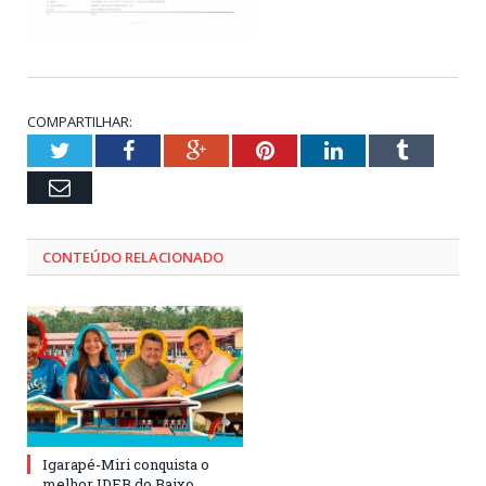
COMPARTILHAR:
Twitter
Facebook
Google+
Pinterest
LinkedIn
Tumblr
Email
CONTEÚDO RELACIONADO
Igarapé-Miri conquista o
melhor IDEB do Baixo