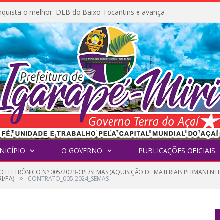
Igarapé-Miri conquista o melhor IDEB do Baixo Tocantins e avança na qualidade da educação pública
NICÍPIO
O GOVERNO
PUBLICAÇÕES OFICIAIS
O ELETRÔNICO Nº 005/2023-CPL/SEMAS (AQUISIÇÃO DE MATERIAIS PERMANENTE
»
I/PA)
CONTRATO_005.2024_SEMAS