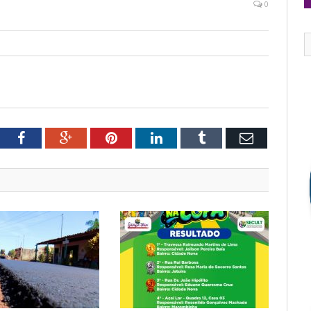
0
tter
Facebook
Google+
Pinterest
LinkedIn
Tumblr
Email