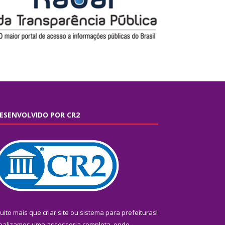
ESENVOLVIDO POR CR2
uito mais que
criar site
ou
sistema para prefeituras
!
ealizamos uma
assessoria
completa, onde