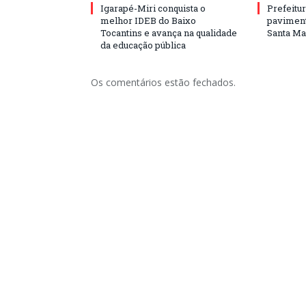
Igarapé-Miri conquista o
Prefeitur
melhor IDEB do Baixo
paviment
Tocantins e avança na qualidade
Santa Mar
da educação pública
Os comentários estão fechados.