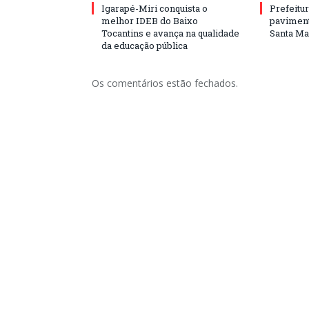
Igarapé-Miri conquista o
Prefeitur
melhor IDEB do Baixo
paviment
Tocantins e avança na qualidade
Santa Mar
da educação pública
Os comentários estão fechados.