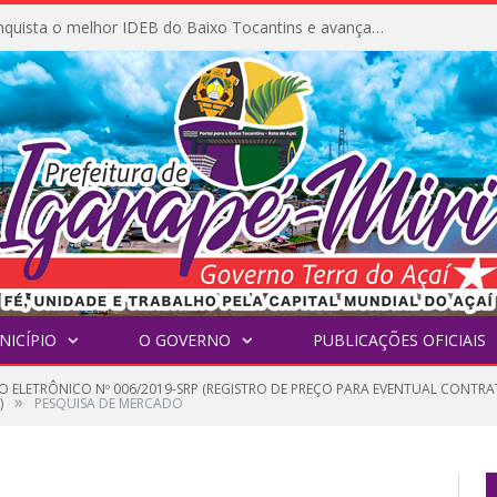
Igarapé-Miri conquista o melhor IDEB do Baixo Tocantins e avança na qualidade da educação pública
NICÍPIO
O GOVERNO
PUBLICAÇÕES OFICIAIS
O ELETRÔNICO Nº 006/2019-SRP (REGISTRO DE PREÇO PARA EVENTUAL CONTRA
»
)
PESQUISA DE MERCADO