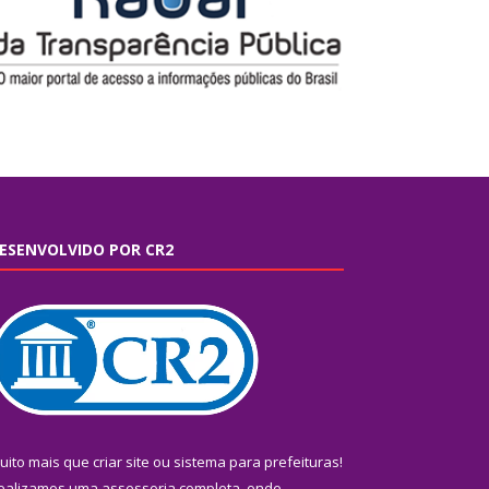
ESENVOLVIDO POR CR2
uito mais que
criar site
ou
sistema para prefeituras
!
ealizamos uma
assessoria
completa, onde