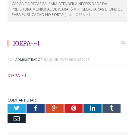
CARGA E A RECARGA, PARA ATENDER A NECESSIDADE DA
PREFEITURA MUNICIPAL DE IGARAPÉ-MIRI, SECRETARIAS E FUNDOS,
»
PARA PUBLICACAO NO PORTAL)
IOEPA-~1
IOEPA-~1
0
POR
ADMINISTRADOR
EM
20 DE FEVEREIRO DE 2025
IOEPA-~1
COMPARTILHAR:
Twitter
Facebook
Google+
Pinterest
LinkedIn
Tumblr
Email