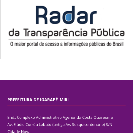
PREFEITURA DE IGARAPÉ-MIRI
End.: Complexo Administrativo Agenor da Costa Quaresma
Av. Eládio Corrêa Lobato (antiga Av. Sesquicentenário) S/N -
Cidade Nova