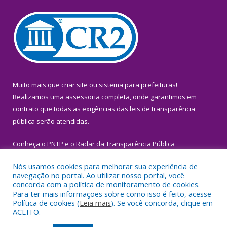
Muito mais que
criar site
ou
sistema para prefeituras
!
Realizamos uma
assessoria
completa, onde garantimos em
contrato que todas as exigências das
leis de transparência
pública
serão atendidas.
Conheça o
PNTP
e o
Radar da Transparência Pública
Nós usamos cookies para melhorar sua experiência de
navegação no portal. Ao utilizar nosso portal, você
concorda com a política de monitoramento de cookies.
Para ter mais informações sobre como isso é feito, acesse
Todos os direitos reservados a Prefeitura Municipal de Igarapé-
Política de cookies (
Leia mais
). Se você concorda, clique em
Miri.
ACEITO.