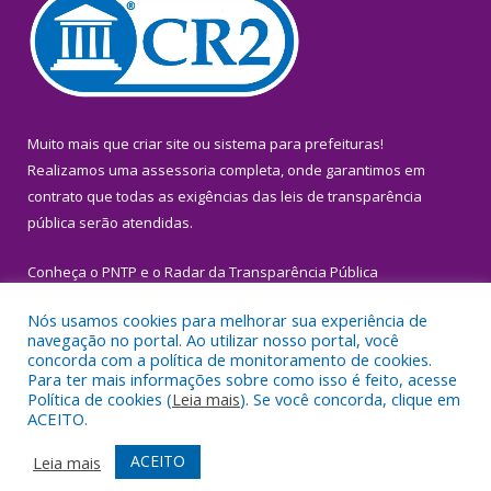
Muito mais que
criar site
ou
sistema para prefeituras
!
Realizamos uma
assessoria
completa, onde garantimos em
contrato que todas as exigências das
leis de transparência
pública
serão atendidas.
Conheça o
PNTP
e o
Radar da Transparência Pública
Nós usamos cookies para melhorar sua experiência de
navegação no portal. Ao utilizar nosso portal, você
concorda com a política de monitoramento de cookies.
Para ter mais informações sobre como isso é feito, acesse
Todos os direitos reservados a Prefeitura Municipal de Igarapé-
Política de cookies (
Leia mais
). Se você concorda, clique em
Miri.
ACEITO.
Mapa do Site
Acessar Área Administrativa
ACEITO
Leia mais
Acessar Webmail